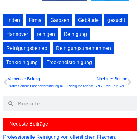
finden
,
Firma
,
Garbsen
,
Gebäude
,
gesucht
,
Hannover
,
reinigen
,
Reinigung
,
Reinigungsbetrieb
,
Reinigungsunternehmen
,
Tankreinigung
,
Trockeneisreinigung
Prev
Ne
Vorheriger Beitrag
Nächster Beitrag
Professionelle Fassadenreinigung mit System vom Profi Reinigungsdienst
Reinigungsdienst SRG GmbH für Reinigungsprojekte in ganz Deutschland
Search
Search
Neueste Beiträge
Professionelle Reinigung von öffentlichen Flächen,