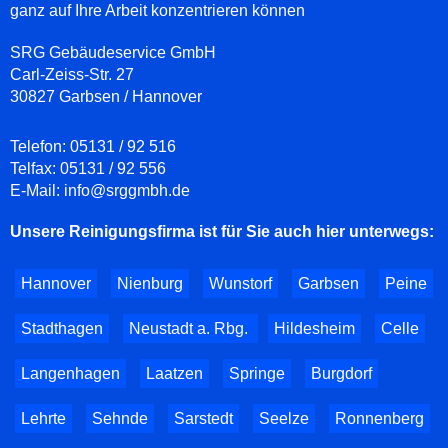
ganz auf Ihre Arbeit konzentrieren können
SRG Gebäudeservice GmbH
Carl-Zeiss-Str. 27
30827 Garbsen / Hannover
Telefon:
05131 / 92 516
Telfax:
05131 / 92 556
E-Mail:
info@srggmbh.de
Unsere Reinigungsfirma ist für Sie auch hier unterwegs:
Hannover
Nienburg
Wunstorf
Garbsen
Peine
Stadthagen
Neustadt a. Rbg.
Hildesheim
Celle
Langenhagen
Laatzen
Springe
Burgdorf
Lehrte
Sehnde
Sarstedt
Seelze
Ronnenberg