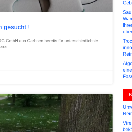
Geb
Saub
Waru
Ihre
n gesucht !
über
RG GmbH aus Garbsen bereits für unterschiedlichste
Troc
sere
inn
Rei
Alge
eine
Fas
B
Umwe
Rein
Vire
bek