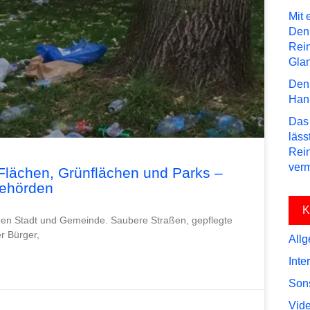
Mit 
Den
Rei
Gla
Den 
Hann
Das 
läss
Rein
verm
 Flächen, Grünflächen und Parks –
Behörden
K
jeden Stadt und Gemeinde. Saubere Straßen, gepflegte
r Bürger,
All
Inte
Son
Vid