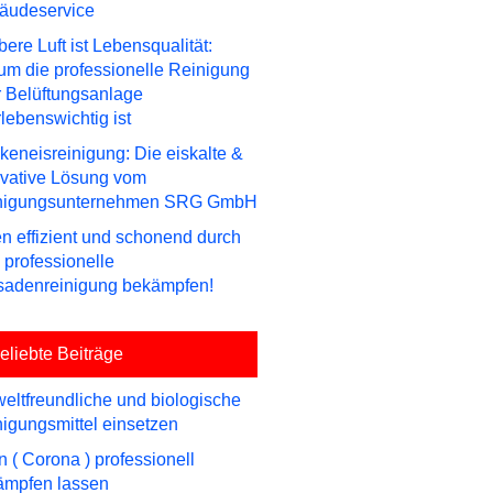
äudeservice
ere Luft ist Lebensqualität:
m die professionelle Reinigung
r Belüftungsanlage
lebenswichtig ist
keneisreinigung: Die eiskalte &
ovative Lösung vom
nigungsunternehmen SRG GmbH
n effizient und schonend durch
 professionelle
sadenreinigung bekämpfen!
eliebte Beiträge
ltfreundliche und biologische
igungsmittel einsetzen
n ( Corona ) professionell
ämpfen lassen