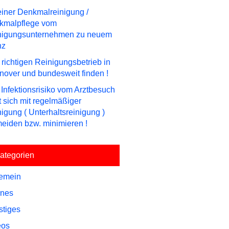
einer Denkmalreinigung /
kmalpflege vom
nigungsunternehmen zu neuem
nz
richtigen Reinigungsbetrieb in
over und bundesweit finden !
Infektionsrisiko vom Arztbesuch
t sich mit regelmäßiger
igung ( Unterhaltsreinigung )
eiden bzw. minimieren !
ategorien
gemein
rnes
stiges
eos