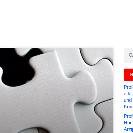
Sea
N
Prof
öffe
und 
Kom
Prof
Höch
Arzt