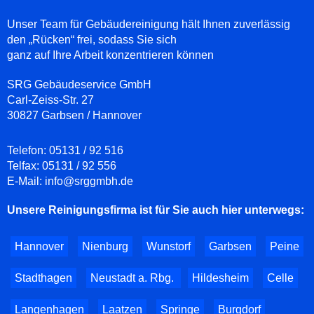
Unser Team für Gebäudereinigung hält Ihnen zuverlässig
den „Rücken“ frei, sodass Sie sich
ganz auf Ihre Arbeit konzentrieren können
SRG Gebäudeservice GmbH
Carl-Zeiss-Str. 27
30827 Garbsen / Hannover
Telefon:
05131 / 92 516
Telfax:
05131 / 92 556
E-Mail:
info@srggmbh.de
Unsere Reinigungsfirma ist für Sie auch hier unterwegs:
Hannover
Nienburg
Wunstorf
Garbsen
Peine
Stadthagen
Neustadt a. Rbg.
Hildesheim
Celle
Langenhagen
Laatzen
Springe
Burgdorf