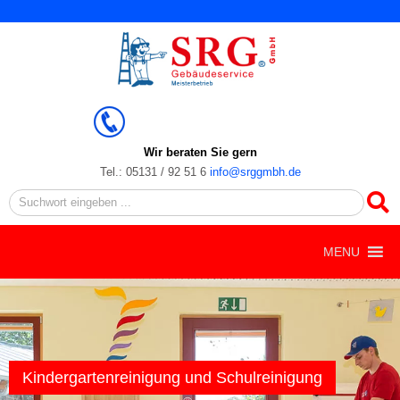
Zum
Inhalt
springen
Wir beraten Sie gern
Tel.: 05131 / 92 51 6
info@srggmbh.de
Search
MENU
Kindergartenreinigung und Schulreinigung