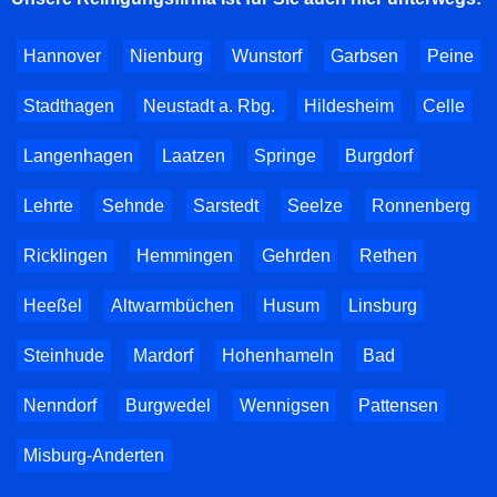
Hannover
Nienburg
Wunstorf
Garbsen
Peine
Stadthagen
Neustadt a. Rbg.
Hildesheim
Celle
Langenhagen
Laatzen
Springe
Burgdorf
Lehrte
Sehnde
Sarstedt
Seelze
Ronnenberg
Ricklingen
Hemmingen
Gehrden
Rethen
Heeßel
Altwarmbüchen
Husum
Linsburg
Steinhude
Mardorf
Hohenhameln
Bad
Nenndorf
Burgwedel
Wennigsen
Pattensen
Misburg-Anderten