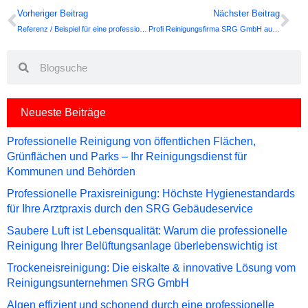
Prev
Ne
Vorheriger Beitrag
Nächster Beitrag
Referenz / Beispiel für eine professionelle Trockeneisreinigung
Profi Reinigungsfirma SRG GmbH aus Garbsen beauftragen lohnt sich
Search
Search
Neueste Beiträge
Professionelle Reinigung von öffentlichen Flächen,
Grünflächen und Parks – Ihr Reinigungsdienst für
Kommunen und Behörden
Professionelle Praxisreinigung: Höchste Hygienestandards
für Ihre Arztpraxis durch den SRG Gebäudeservice
Saubere Luft ist Lebensqualität: Warum die professionelle
Reinigung Ihrer Belüftungsanlage überlebenswichtig ist
Trockeneisreinigung: Die eiskalte & innovative Lösung vom
Reinigungsunternehmen SRG GmbH
Algen effizient und schonend durch eine professionelle