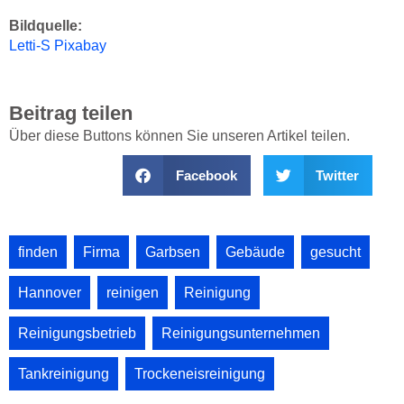
Bildquelle:
Letti-S Pixabay
Beitrag teilen
Über diese Buttons können Sie unseren Artikel teilen.
Facebook
Twitter
finden
,
Firma
,
Garbsen
,
Gebäude
,
gesucht
,
Hannover
,
reinigen
,
Reinigung
,
Reinigungsbetrieb
,
Reinigungsunternehmen
,
Tankreinigung
,
Trockeneisreinigung