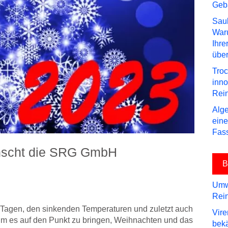
Geb
Saub
Waru
Ihre
über
Troc
inn
Rei
Alge
eine
Fas
ünscht die SRG GmbH
B
Umwe
Rein
n Tagen, den sinkenden Temperaturen und zuletzt auch
Vire
Um es auf den Punkt zu bringen, Weihnachten und das
bek