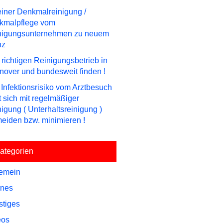
einer Denkmalreinigung /
kmalpflege vom
nigungsunternehmen zu neuem
nz
richtigen Reinigungsbetrieb in
over und bundesweit finden !
Infektionsrisiko vom Arztbesuch
t sich mit regelmäßiger
igung ( Unterhaltsreinigung )
eiden bzw. minimieren !
ategorien
gemein
rnes
stiges
eos