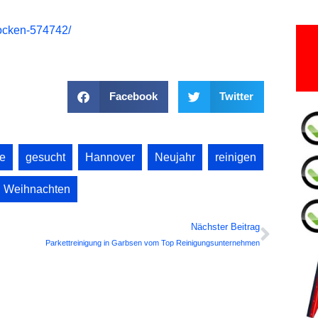
locken-574742/
Facebook
Twitter
e
,
gesucht
,
Hannover
,
Neujahr
,
reinigen
,
Weihnachten
Next
Nächster Beitrag
Parkettreinigung in Garbsen vom Top Reinigungsunternehmen