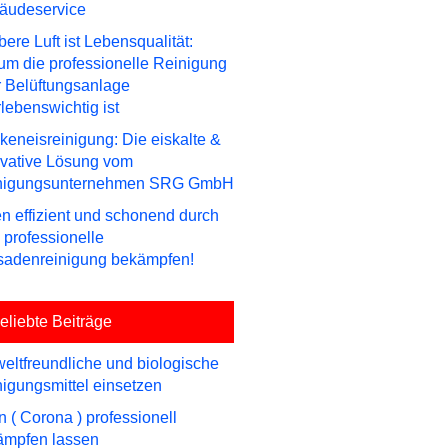
äudeservice
ere Luft ist Lebensqualität:
m die professionelle Reinigung
r Belüftungsanlage
lebenswichtig ist
keneisreinigung: Die eiskalte &
ovative Lösung vom
nigungsunternehmen SRG GmbH
n effizient und schonend durch
 professionelle
sadenreinigung bekämpfen!
eliebte Beiträge
ltfreundliche und biologische
igungsmittel einsetzen
n ( Corona ) professionell
ämpfen lassen