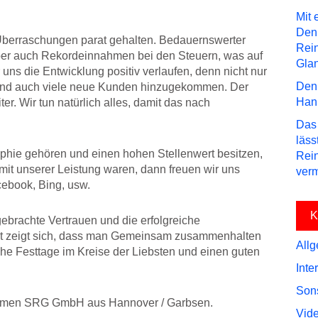
Mit 
Den
Überraschungen parat gehalten. Bedauernswerter
Rei
aber auch Rekordeinnahmen bei den Steuern, was auf
Gla
uns die Entwicklung positiv verlaufen, denn nicht nur
Den 
ind auch viele neue Kunden hinzugekommen. Der
Hann
. Wir tun natürlich alles, damit das nach
Das 
läss
phie gehören und einen hohen Stellenwert besitzen,
Rein
it unserer Leistung waren, dann freuen wir uns
verm
cebook, Bing, usw.
K
ebrachte Vertrauen und die erfolgreiche
eit zeigt sich, dass man Gemeinsam zusammenhalten
All
he Festtage im Kreise der Liebsten und einen guten
Inte
Son
ehmen SRG GmbH aus Hannover / Garbsen.
Vid