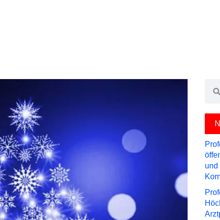
Sea
N
Prof
öffe
und 
Kom
Prof
Höch
Arzt