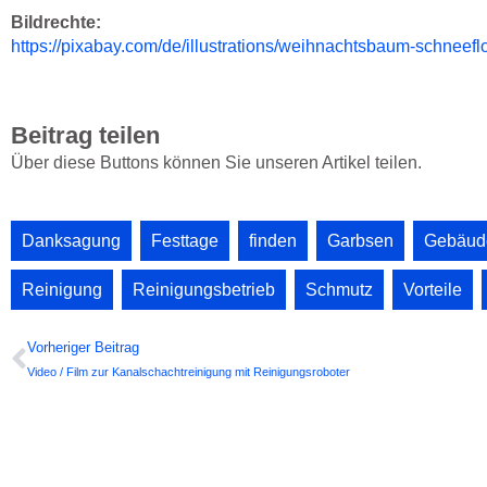
Bildrechte:
https://pixabay.com/de/illustrations/weihnachtsbaum-schneef
Beitrag teilen
Über diese Buttons können Sie unseren Artikel teilen.
Danksagung
,
Festtage
,
finden
,
Garbsen
,
Gebäud
Reinigung
,
Reinigungsbetrieb
,
Schmutz
,
Vorteile
,
Prev
Vorheriger Beitrag
Video / Film zur Kanalschachtreinigung mit Reinigungsroboter