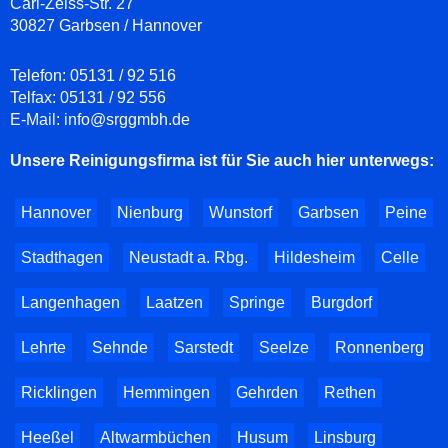
Carl-Zeiss-Str. 27
30827 Garbsen / Hannover
Telefon:
05131 / 92 516
Telfax:
05131 / 92 556
E-Mail:
info@srggmbh.de
Unsere Reinigungsfirma ist für Sie auch hier unterwegs:
Hannover
Nienburg
Wunstorf
Garbsen
Peine
Stadthagen
Neustadt a. Rbg.
Hildesheim
Celle
Langenhagen
Laatzen
Springe
Burgdorf
Lehrte
Sehnde
Sarstedt
Seelze
Ronnenberg
Ricklingen
Hemmingen
Gehrden
Rethen
Heeßel
Altwarmbüchen
Husum
Linsburg