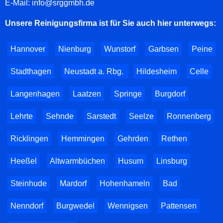
E-Mail:
info@srggmbh.de
Unsere Reinigungsfirma ist für Sie auch hier unterwegs:
Hannover
Nienburg
Wunstorf
Garbsen
Peine
Stadthagen
Neustadt a. Rbg.
Hildesheim
Celle
Langenhagen
Laatzen
Springe
Burgdorf
Lehrte
Sehnde
Sarstedt
Seelze
Ronnenberg
Ricklingen
Hemmingen
Gehrden
Rethen
Heeßel
Altwarmbüchen
Husum
Linsburg
Steinhude
Mardorf
Hohenhameln
Bad
Nenndorf
Burgwedel
Wennigsen
Pattensen