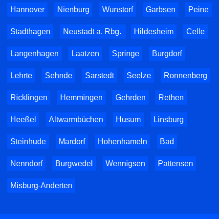
Hannover
Nienburg
Wunstorf
Garbsen
Peine
Stadthagen
Neustadt a. Rbg.
Hildesheim
Celle
Langenhagen
Laatzen
Springe
Burgdorf
Lehrte
Sehnde
Sarstedt
Seelze
Ronnenberg
Ricklingen
Hemmingen
Gehrden
Rethen
Heeßel
Altwarmbüchen
Husum
Linsburg
Steinhude
Mardorf
Hohenhameln
Bad
Nenndorf
Burgwedel
Wennigsen
Pattensen
Misburg-Anderten