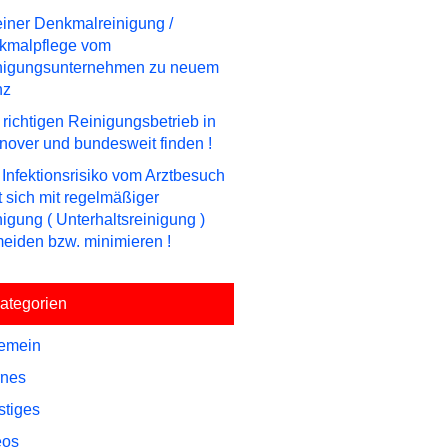
einer Denkmalreinigung /
kmalpflege vom
nigungsunternehmen zu neuem
nz
richtigen Reinigungsbetrieb in
over und bundesweit finden !
Infektionsrisiko vom Arztbesuch
t sich mit regelmäßiger
igung ( Unterhaltsreinigung )
eiden bzw. minimieren !
ategorien
gemein
rnes
stiges
eos