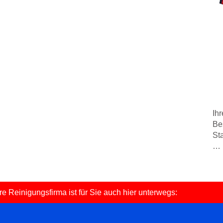
Ih
Be
Sta
… 
e Reinigungsfirma ist für Sie auch hier unterwegs: