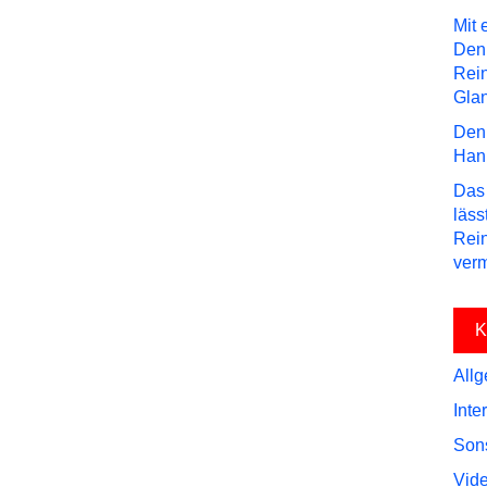
Mit 
Den
Rei
Gla
Den 
Hann
Das 
läss
Rein
verm
K
All
Inte
Son
Vid