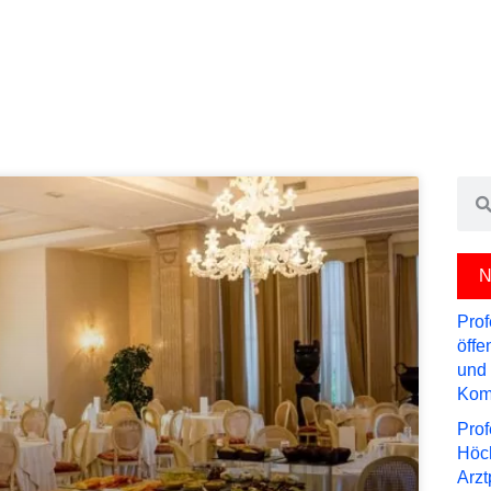
Sea
N
Prof
öffe
und 
Kom
Prof
Höch
Arzt