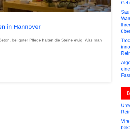
Geb
Saub
Waru
Ihre
en in Hannover
über
Beton, bei guter Pflege halten die Steine ewig. Was man
Troc
inn
Rei
Alge
eine
Fas
B
Umwe
Rein
Vire
bek