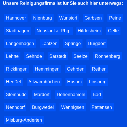
Unsere Reinigungsfirma ist für Sie auch hier unterwegs:
Hannover
Nienburg
Wunstorf
Garbsen
Peine
Stadthagen
Neustadt a. Rbg.
Hildesheim
Celle
Langenhagen
Laatzen
Springe
Burgdorf
Lehrte
Sehnde
Sarstedt
Seelze
Ronnenberg
Ricklingen
Hemmingen
Gehrden
Rethen
Heeßel
Altwarmbüchen
Husum
Linsburg
Steinhude
Mardorf
Hohenhameln
Bad
Nenndorf
Burgwedel
Wennigsen
Pattensen
Misburg-Anderten