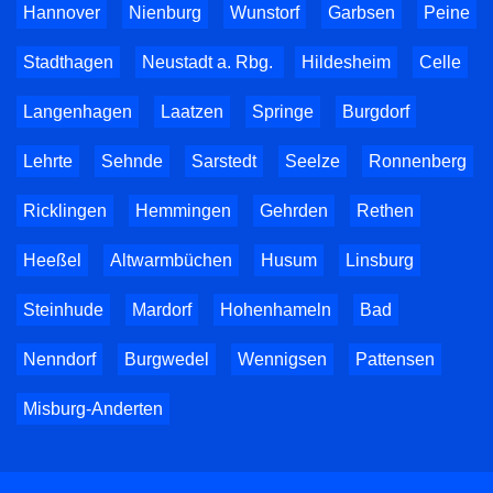
Hannover
Nienburg
Wunstorf
Garbsen
Peine
Stadthagen
Neustadt a. Rbg.
Hildesheim
Celle
Langenhagen
Laatzen
Springe
Burgdorf
Lehrte
Sehnde
Sarstedt
Seelze
Ronnenberg
Ricklingen
Hemmingen
Gehrden
Rethen
Heeßel
Altwarmbüchen
Husum
Linsburg
Steinhude
Mardorf
Hohenhameln
Bad
Nenndorf
Burgwedel
Wennigsen
Pattensen
Misburg-Anderten