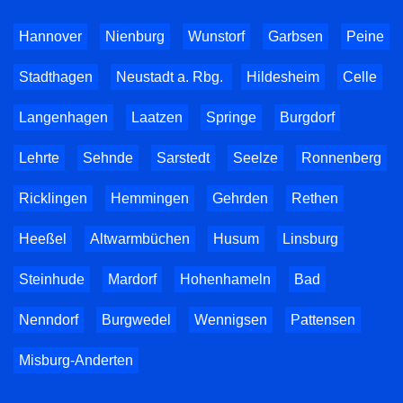
Hannover
Nienburg
Wunstorf
Garbsen
Peine
Stadthagen
Neustadt a. Rbg.
Hildesheim
Celle
Langenhagen
Laatzen
Springe
Burgdorf
Lehrte
Sehnde
Sarstedt
Seelze
Ronnenberg
Ricklingen
Hemmingen
Gehrden
Rethen
Heeßel
Altwarmbüchen
Husum
Linsburg
Steinhude
Mardorf
Hohenhameln
Bad
Nenndorf
Burgwedel
Wennigsen
Pattensen
Misburg-Anderten