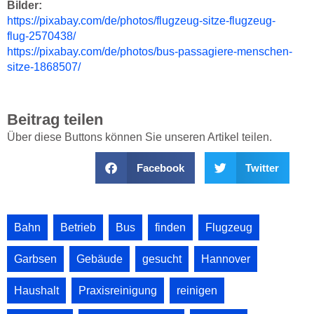
Bilder:
https://pixabay.com/de/photos/flugzeug-sitze-flugzeug-
flug-2570438/
https://pixabay.com/de/photos/bus-passagiere-menschen-
sitze-1868507/
Beitrag teilen
Über diese Buttons können Sie unseren Artikel teilen.
Facebook
Twitter
Bahn
,
Betrieb
,
Bus
,
finden
,
Flugzeug
,
Garbsen
,
Gebäude
,
gesucht
,
Hannover
,
Haushalt
,
Praxisreinigung
,
reinigen
,