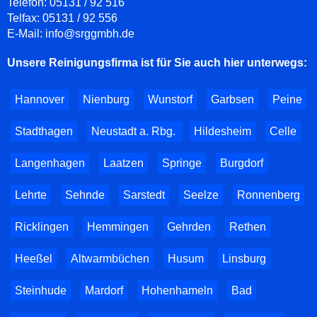
Telefon:
05131 / 92 516
Telfax:
05131 / 92 556
E-Mail:
info@srggmbh.de
Unsere Reinigungsfirma ist für Sie auch hier unterwegs:
Hannover
Nienburg
Wunstorf
Garbsen
Peine
Stadthagen
Neustadt a. Rbg.
Hildesheim
Celle
Langenhagen
Laatzen
Springe
Burgdorf
Lehrte
Sehnde
Sarstedt
Seelze
Ronnenberg
Ricklingen
Hemmingen
Gehrden
Rethen
Heeßel
Altwarmbüchen
Husum
Linsburg
Steinhude
Mardorf
Hohenhameln
Bad