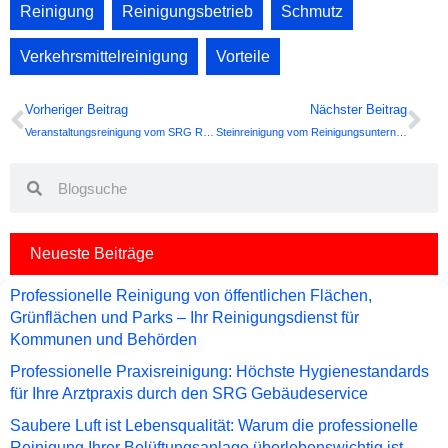
Reinigung
,
Reinigungsbetrieb
,
Schmutz
,
Verkehrsmittelreinigung
,
Vorteile
Prev
Ne
Vorheriger Beitrag
Nächster Beitrag
Veranstaltungsreinigung vom SRG Reinigungsdienst
Steinreinigung vom Reinigungsunternehmen in Hannover
Search
Search
Neueste Beiträge
Professionelle Reinigung von öffentlichen Flächen,
Grünflächen und Parks – Ihr Reinigungsdienst für
Kommunen und Behörden
Professionelle Praxisreinigung: Höchste Hygienestandards
für Ihre Arztpraxis durch den SRG Gebäudeservice
Saubere Luft ist Lebensqualität: Warum die professionelle
Reinigung Ihrer Belüftungsanlage überlebenswichtig ist