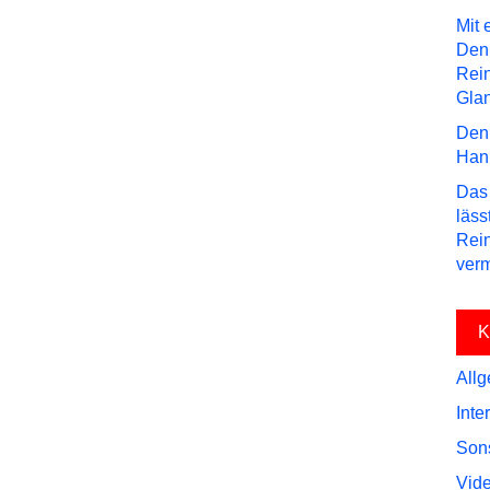
Mit 
Den
Rei
Gla
Den 
Hann
Das 
läss
Rein
verm
K
All
Inte
Son
Vid