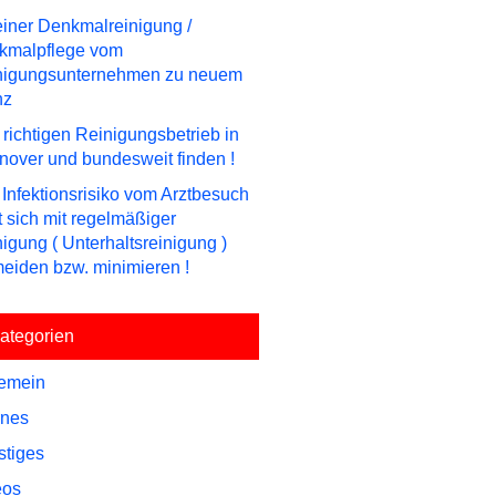
einer Denkmalreinigung /
kmalpflege vom
nigungsunternehmen zu neuem
nz
richtigen Reinigungsbetrieb in
over und bundesweit finden !
Infektionsrisiko vom Arztbesuch
t sich mit regelmäßiger
igung ( Unterhaltsreinigung )
eiden bzw. minimieren !
ategorien
gemein
rnes
stiges
eos