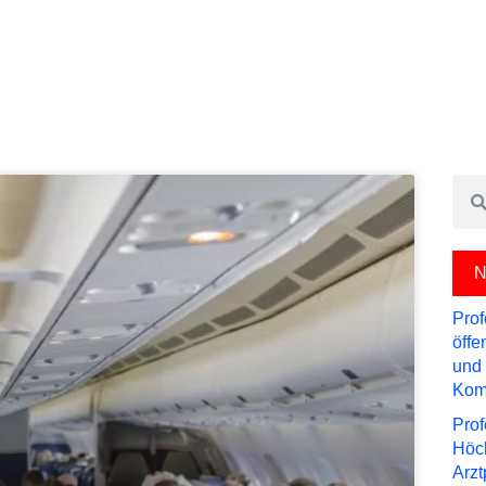
Sea
N
Prof
öffe
und 
Kom
Prof
Höch
Arzt