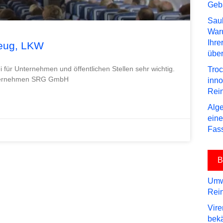
Geb
Saub
Waru
Ihre
zeug, LKW
über
ei für Unternehmen und öffentlichen Stellen sehr wichtig.
Troc
unternehmen SRG GmbH
inn
Rei
Alge
eine
Fas
B
Umwe
Rein
Vire
bek