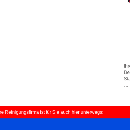
Ih
Be
Sta
… 
e Reinigungsfirma ist für Sie auch hier unterwegs: