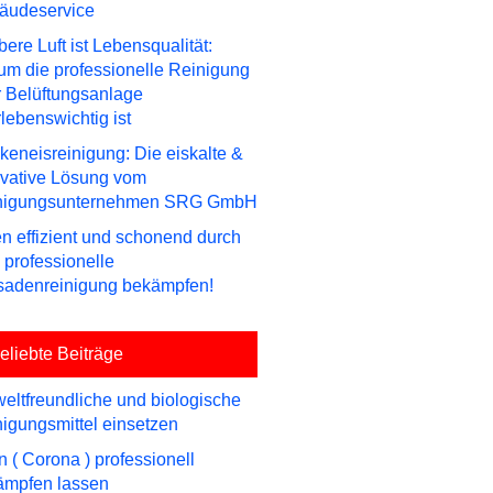
äudeservice
ere Luft ist Lebensqualität:
m die professionelle Reinigung
r Belüftungsanlage
lebenswichtig ist
keneisreinigung: Die eiskalte &
ovative Lösung vom
nigungsunternehmen SRG GmbH
n effizient und schonend durch
 professionelle
sadenreinigung bekämpfen!
eliebte Beiträge
ltfreundliche und biologische
igungsmittel einsetzen
n ( Corona ) professionell
ämpfen lassen